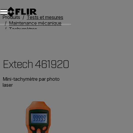
Unread messages
Modèle
Supprimer
articles
article
Ajouter au panier
Ajouté au panier
Produits
Tests et mesures
Maintenance mécanique
Tachymètres
Extech 461920
Extech 461920
Mini-tachymètre par photo
laser