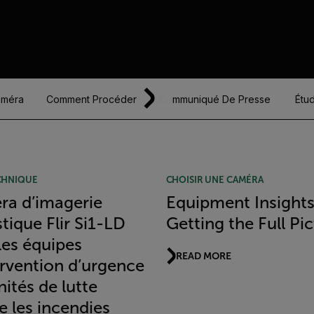
améra
Comment Procéder
Communiqué De Presse
Étu
CHNIQUE
CHOISIR UNE CAMÉRA
a d’imagerie
Equipment Insights
tique Flir Si1-LD
Getting the Full Pi
les équipes
READ MORE
ervention d’urgence
nités de lutte
e les incendies