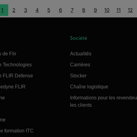
1
2
3
4
5
6
7
8
9
10
11
12
Société
 de Flir
Actualités
e Technologies
Carrières
e FLIR Defense
Stocker
edyne FLIR
Chaîne logistique
ine
Informations pour les revendeu
les clients
ine
e formation ITC