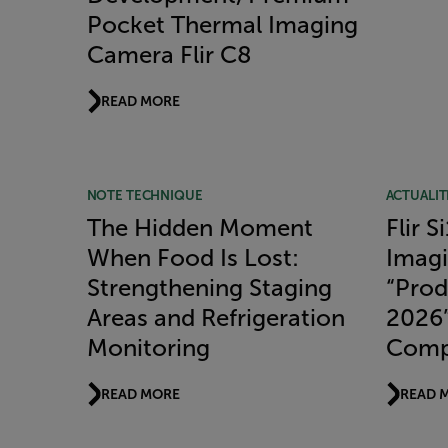
Pocket Thermal Imaging
Camera Flir C8
READ MORE
NOTE TECHNIQUE
ACTUALIT
The Hidden Moment
Flir 
When Food Is Lost:
Imag
Strengthening Staging
“Prod
Areas and Refrigeration
2026
Monitoring
Comp
READ MORE
READ 