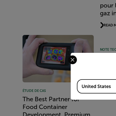
pour 
gaz i
READ 
NOTE TE
Select your preferred co
Impro
Utili
Ther
Predi
Available Locations
United States
ÉTUDE DE CAS
READ 
The Best Partner for
Food Container
Development, Premium