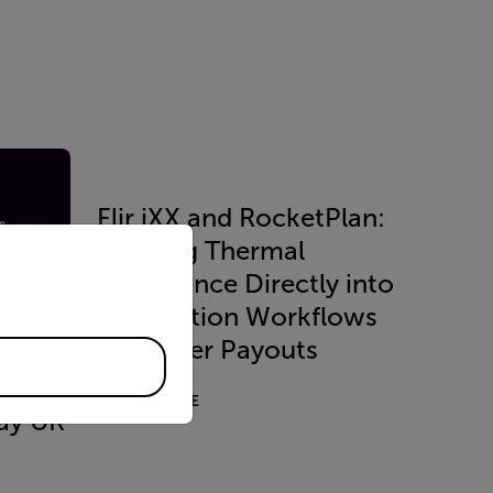
Flir iXX and RocketPlan:
priate version of our website.
Bringing Thermal
Intelligence Directly into
Restoration Workflows
for Faster Payouts
READ MORE
ay UK