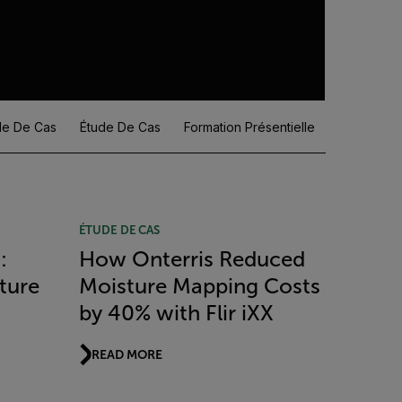
de De Cas
Étude De Cas
Formation Présentielle
Livre Bla
ÉTUDE DE CAS
:
How Onterris Reduced
cture
Moisture Mapping Costs
by 40% with Flir iXX
READ MORE