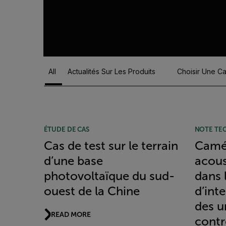
All
Actualités Sur Les Produits
Choisir Une C
Article Listing
ÉTUDE DE CAS
NOTE TE
Cas de test sur le terrain
Camér
d’une base
acous
photovoltaïque du sud-
dans 
ouest de la Chine
d’int
des u
READ MORE
contr