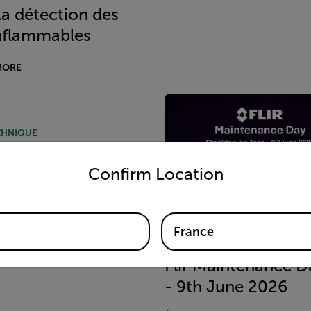
la détection des
nflammables
MORE
CHNIQUE
untry and language from the options below to access the appro
ving Uptime in
Confirm Location
ty Rooms with
mal Cameras and
ctive Maintenance
France
FORMATION PRÉSENTIELLE
MORE
Flir Maintenance D
- 9th June 2026