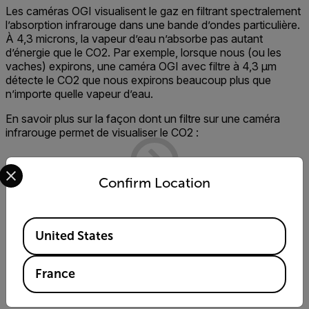
Les caméras OGI visualisent le gaz en filtrant spectralement
l’absorption infrarouge dans une bande d’ondes particulière.
À 4,3 microns, la vapeur d’eau n’absorbe pas autant
d’énergie que le CO2. Par exemple, lorsque nous (ou les
vaches) expirons, une caméra OGI avec filtre à 4,3 μm
détecte le CO2 que nous expirons beaucoup plus que
n’importe quelle vapeur d’eau.
En savoir plus sur la façon dont un filtre sur une caméra
infrarouge permet de visualiser le CO2 :
Select your preferred country and language from the options 
Confirm Location
Available Locations
United States
France