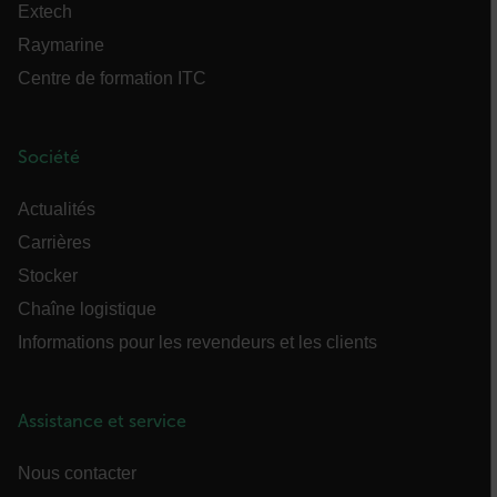
Extech
Raymarine
UserGlobalization
Centre de formation ITC
Société
X-Oracle-BMC-LBS-Route
Actualités
Carrières
Stocker
EPiServer_Commerce_AnonymousId
Chaîne logistique
Informations pour les revendeurs et les clients
Assistance et service
__cf_bm
Nous contacter