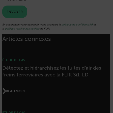
OpenIdConnect.nonce.
[abcdefghijklmnopqrstuvwxyzABCDEFGHIJKLMNOPQRSTUVWXYZ0
ENVOYER
Asset_Gate_Form_[abcdefghijklmnopqrstuvwxyzABCDEFGHIJK
{1-60}
En soumettant votre demande, vous acceptez la
politique de confidentialité
et
la
politique relative aux cookies
de FLIR.
Language
Articles connexes
ÉTUDE DE CAS
Détectez et hiérarchisez les fuites d’air des
freins ferroviaires avec la FLIR Si1-LD
customer_id
READ MORE
.AspNetCore.Correlation.[-
abcdefghijklmnopqrstuvwxyzABCDEFGHIJKLMNOPQRSTUVWXYZ_0
ÉTUDE DE CAS