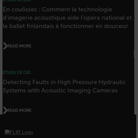
En coulisses : Comment la technologie
d’imagerie acoustique aide l’opéra national et
.AspNetCore.OpenIdConnect.Nonce.[-
abcdefghijklmnopqrstuvwxyzABCDEFGHIJKLMNOPQRSTUVWXYZ_0
le ballet finlandais à fonctionner en douceur
FPID
READ MORE
atgRecSessionId
ÉTUDE DE CAS
ARRAffinitySameSite
Detecting Faults in High Pressure Hydraulic
Systems with Acoustic Imaging Cameras
E3SessionID
READ MORE
tdfdomain