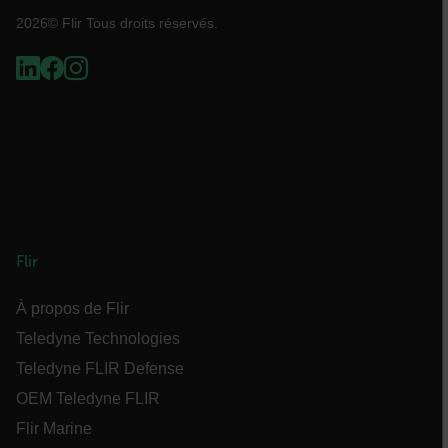
.AspNetCore.Antiforgery.VyLW6ORzMgk
2026© Flir Tous droits réservés.
FPLC
Flir
__cf_bm
À propos de Flir
Teledyne Technologies
Teledyne FLIR Defense
atgRecSessionId
OEM Teledyne FLIR
Flir Marine
atgRecVisitorId