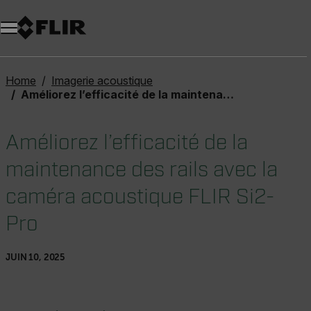
Unread messages
Modèle
Supprimer
articles
article
Ajouter au panier
Ajouté au panier
Home
Imagerie acoustique
Améliorez l’efficacité de la maintenance des rails avec la caméra acoustique FLIR Si2-Pro
Améliorez l’efficacité de la
maintenance des rails avec la
caméra acoustique FLIR Si2-
Pro
JUIN 10, 2025