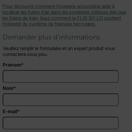
PERFORMANCE
CIBLAGE
Pour découvrir comment l’imagerie acoustique aide à
localiser les fuites d’air dans les systèmes critiques tels que
les freins de train, lisez comment la FLIR Si1-LD soutient
FONCTIONNALITÉ
l’intégrité du système de freinage ferroviaire.
Demander plus d’informations
Strictement nécessaires
Performance
Veuillez remplir le formulaire et un expert produit vous
contactera sous peu.
Ciblage
Fonctionnalité
Prénom
Les cookies strictement nécessaires habilitent
des fonctionnalités de base du site Web telles
que la connexion des utilisateurs et la gestion
des comptes. Le site Web ne peut pas être utilisé
correctement sans les cookies strictement
Nom
nécessaires.
Nom
cart_products_oids
E-mail
cart_products_skus