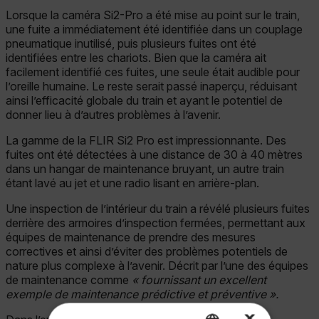
Lorsque la caméra Si2-Pro a été mise au point sur le train,
une fuite a immédiatement été identifiée dans un couplage
pneumatique inutilisé, puis plusieurs fuites ont été
identifiées entre les chariots. Bien que la caméra ait
facilement identifié ces fuites, une seule était audible pour
l’oreille humaine. Le reste serait passé inaperçu, réduisant
ainsi l’efficacité globale du train et ayant le potentiel de
donner lieu à d’autres problèmes à l’avenir.
La gamme de la FLIR Si2 Pro est impressionnante. Des
fuites ont été détectées à une distance de 30 à 40 mètres
dans un hangar de maintenance bruyant, un autre train
étant lavé au jet et une radio lisant en arrière-plan.
Une inspection de l’intérieur du train a révélé plusieurs fuites
derrière des armoires d’inspection fermées, permettant aux
équipes de maintenance de prendre des mesures
correctives et ainsi d’éviter des problèmes potentiels de
nature plus complexe à l’avenir. Décrit par l’une des équipes
de maintenance comme
« fournissant un excellent
exemple de maintenance prédictive et préventive ».
×