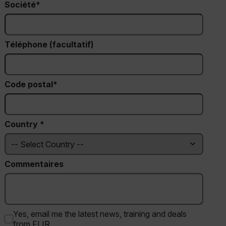
cashrun_session_id
Société
cashrun_site_id
Téléphone (facultatif)
Code postal*
CS_FPC
Politique de confidentialité de Google
Country *
customizerChangeKey
sf_territory
x-ms-cpim-cache|[-abcdefghijklmnopqrstuvwxyz_0123456789]{20
Commentaires
__epiXSRF
Yes, email me the latest news, training and deals
from FLIR.