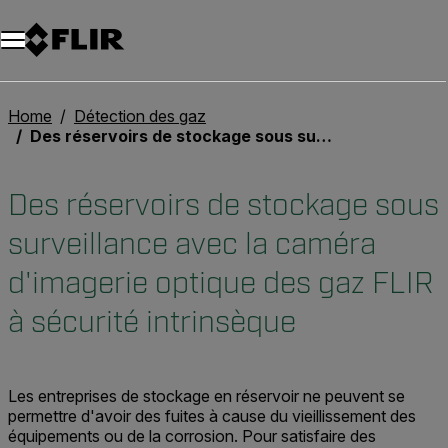
Unread messages
Modèle
Supprimer
articles
article
Ajouter au panier
Ajouté au panier
Home
Détection des gaz
Des réservoirs de stockage sous surveillance avec la caméra d'imagerie optique des gaz FLIR à sécurité intrinsèque
Des réservoirs de stockage sous
surveillance avec la caméra
d'imagerie optique des gaz FLIR
à sécurité intrinsèque
Les entreprises de stockage en réservoir ne peuvent se
permettre d'avoir des fuites à cause du vieillissement des
équipements ou de la corrosion. Pour satisfaire des