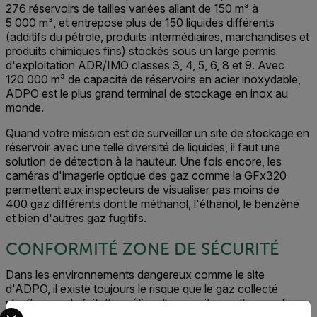
276 réservoirs de tailles variées allant de 150 m³ à
5 000 m³, et entrepose plus de 150 liquides différents
(additifs du pétrole, produits intermédiaires, marchandises et
produits chimiques fins) stockés sous un large permis
d'exploitation ADR/IMO classes 3, 4, 5, 6, 8 et 9. Avec
120 000 m³ de capacité de réservoirs en acier inoxydable,
ADPO est le plus grand terminal de stockage en inox au
monde.
Quand votre mission est de surveiller un site de stockage en
réservoir avec une telle diversité de liquides, il faut une
solution de détection à la hauteur. Une fois encore, les
caméras d'imagerie optique des gaz comme la GFx320
permettent aux inspecteurs de visualiser pas moins de
400 gaz différents dont le méthanol, l'éthanol, le benzène
et bien d'autres gaz fugitifs.
CONFORMITÉ ZONE DE SÉCURITÉ
Dans les environnements dangereux comme le site
d'ADPO, il existe toujours le risque que le gaz collecté
s’enflamme du fait d’une étincelle parasite ou d’une surface
Select your preferred country and language from the options 