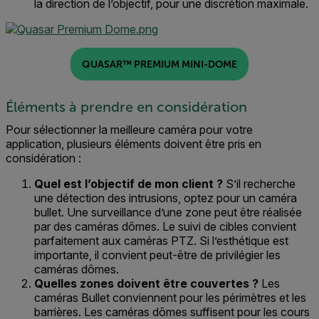
la direction de l’objectif, pour une discrétion maximale.
QUASAR™ PREMIUM MINI-DOME
Éléments à prendre en considération
Pour sélectionner la
meilleure
caméra pour votre
application,
plusieurs éléments doivent être pris en
considération :
Quel est
l’objectif de
mon client
?
S’il recherche
une
détection des intrusions
,
optez pour un caméra
bullet
.
Une
surveillance
d’une zone peut être réalisée
par des caméras d
ômes.
Le
suivi
de cibles
convient
parfaitement
aux
caméras PTZ.
Si l’esthétique est
importante, il convient peut-être de privilégier les
caméras dômes.
Quelles
zones doivent être couvertes
?
Les
caméras Bullet conviennent pour les périmètre
s et les
barrières. Les
caméras dômes
suffisent
pour
les cours