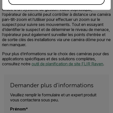
d’intrusion
d’une caméra bullet sur la barrière du périmètre.
Grâce à un système de gestion vidéo sophistiqué,
l’opérateur de sécurité peut
c
ontrôler à distance
une caméra
pan-tilt-zoom
et l’utiliser pour
effectuer un zoom sur le
suspect pour suivre ses mouvements. Tout en essayant
d’identifier le
suspect et de déterminer le niveau de menace
,
l’opérateur peut également surveiller les
points d’entrée et
de sortie clés des
installations via une caméra dôme
pour ne
rien manquer.
Pour plus d’informations
sur
le choix des
caméras
pour des
applications spécifiques et des solutions complètes
,
consultez notre
outil de planification de site FLIR Raven
.
Demander plus d’informations
Veuillez remplir le formulaire et un expert produit
vous contactera sous peu.
Prénom