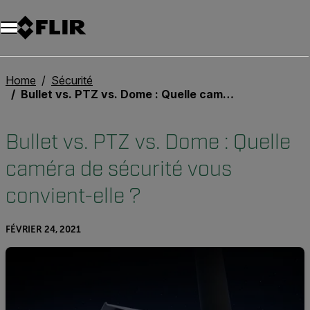
Unread messages
Modèle
Supprimer
articles
article
Ajouter au panier
Ajouté au panier
Home
Sécurité
Bullet vs. PTZ vs. Dome : Quelle caméra de sécurité vous convient-elle ?
Bullet vs. PTZ vs. Dome : Quelle
caméra de sécurité vous
convient-elle ?
FÉVRIER 24, 2021