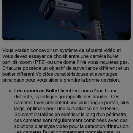
Vous voulez concevoir un système de sécurité vidéo et
vous devez essayer
de choisir
entre une caméra bullet,
pan
-tilt-zoom
(PTZ)
ou une dome ?
Ne vous
inquiétez pas.
Chacune possède un
objectif de surveillance différent et un
boîtier différent
Voici
les caractéristiques et avantages
principaux
pour vous aider à prendre la bonne décision.
Les caméras Bullet
tirent leur nom d’une forme
distincte,
cylind
rique
qui rappelle des douilles
.
Ces
caméras
fixes
présentent une plus longue portée
, plus
large,
optimale pour une surveillance en extérieur
.
Souvent installées
en extérieur le long d’un périmètre,
ces caméras sont régulièrement combinées avec des
solutions d’analyse vidéo pour la détection d’intrusion.
Les caméras Bullet
comprennent
normalement un