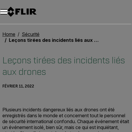
Unread messages
Modèle
Supprimer
articles
article
Ajouter au panier
Ajouté au panier
Home
Sécurité
Leçons tirées des incidents liés aux drones
Leçons tirées des incidents liés
aux drones
FÉVRIER 11, 2022
Plusieurs incidents dangereux liés aux drones ont été
enregistrés dans le monde et concernent tout le personnel
de sécurité international confondu. Chaque événement était
un événement isolé, bien sûr, mais ce qui est inquiétant,