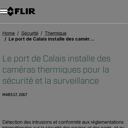
Unread messages
Modèle
Supprimer
articles
article
Ajouter au panier
Ajouté au panier
Home
Sécurité
Thermique
Le port de Calais installe des caméras thermiques pour la sécurité et la surveillance
Le port de Calais installe des
caméras thermiques pour la
sécurité et la surveillance
MARS 17, 2017
Détection des intrusions et conformité aux réglementations
internationales sur la sécurité des navires et des ports, et au