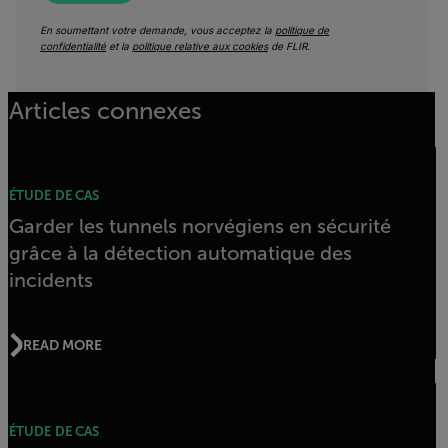
En soumettant votre demande, vous acceptez la
politique de
confidentialité
et la
politique relative aux cookies
de FLIR.
Articles connexes
ÉTUDE DE CAS
Garder les tunnels norvégiens en sécurité
grâce à la détection automatique des
incidents
READ MORE
ÉTUDE DE CAS