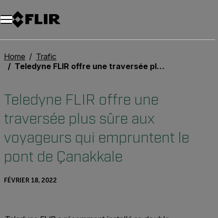
Unread messages
Modèle
Supprimer
articles
article
Ajouter au panier
Ajouté au panier
Home
Trafic
Teledyne FLIR offre une traversée plus sûre aux voyageurs qui empruntent le pont de Çanakkale
Teledyne FLIR offre une
traversée plus sûre aux
voyageurs qui empruntent le
pont de Çanakkale
FÉVRIER 18, 2022