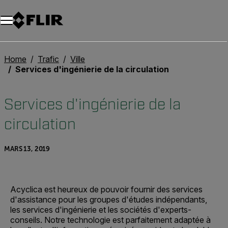
Unread messages
Modèle
Supprimer
articles
article
Ajouter au panier
Ajouté au panier
Home
Trafic
Ville
Services d'ingénierie de la circulation
Services d'ingénierie de la
circulation
MARS 13, 2019
Acyclica est heureux de pouvoir fournir des services
d'assistance pour les groupes d'études indépendants,
les services d'ingénierie et les sociétés d'experts-
conseils. Notre technologie est parfaitement adaptée à