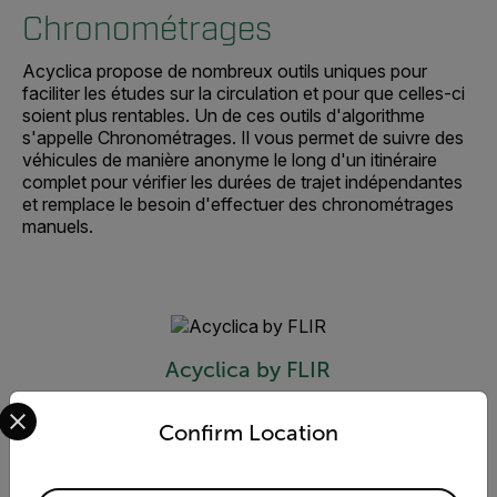
Chronométrages
Acyclica propose de nombreux outils uniques pour
faciliter les études sur la circulation et pour que celles-ci
soient plus rentables. Un de ces outils d'algorithme
s'appelle Chronométrages. Il vous permet de suivre des
véhicules de manière anonyme le long d'un itinéraire
complet pour vérifier les durées de trajet indépendantes
et remplace le besoin d'effectuer des chronométrages
manuels.
Acyclica by FLIR
Select your preferred country and language from the options 
Plate-forme pour une ville connectée
Confirm Location
DÉCOUVRIR