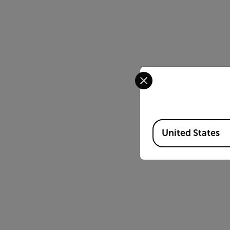
Select your preferred co
Available Locations
United States