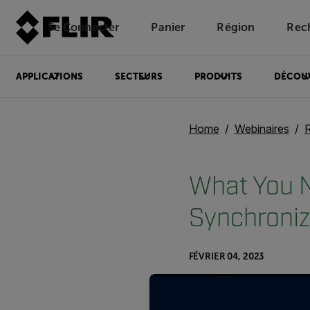
Se Connecter
Panier
Région
Rec
Unread messages
Modèle
Supprimer
articles
article
Ajouter au panier
Ajouté au panier
APPLICATIONS
SECTEURS
PRODUITS
DÉCOU
Home
Webinaires
What You N
Synchroniz
FÉVRIER 04, 2023