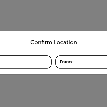
untry and language from the options below to access the appro
Confirm Location
France