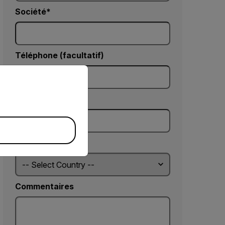
Société
Téléphone (facultatif)
priate version of our website.
Code postal*
Country *
Commentaires