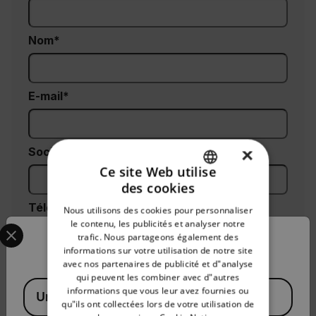
Nom
E-mail
×
Société
Ce site Web utilise
des cookies
ENGLISH
Téléphone (facultatif)
Nous utilisons des cookies pour personnaliser
GERMAN
Select your preferred country and language from the options 
le contenu, les publicités et analyser notre
trafic. Nous partageons également des
Confirm Location
FRENCH
informations sur votre utilisation de notre site
Code postal*
avec nos partenaires de publicité et d"analyse
SPANISH
qui peuvent les combiner avec d"autres
Available Locations
PORTUGUESE
informations que vous leur avez fournies ou
United States
qu"ils ont collectées lors de votre utilisation de
ITALIAN