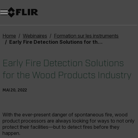
Unread messages
Modèle
Supprimer
articles
article
Ajouter au panier
Ajouté au panier
Home
Webinaires
Formation sur les instruments
Early Fire Detection Solutions for the Wood Products Industry
Early Fire Detection Solutions
for the Wood Products Industry
MAI 20, 2022
With the ever-present danger of spontaneous fire, wood
product processors are always looking for ways to not only
protect their facilities—but to detect fires before they
happen.