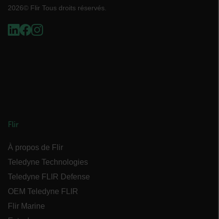
des fonctionnalités de base du site Web telles
2026© Flir Tous droits réservés.
que la connexion des utilisateurs et la gestion
des comptes. Le site Web ne peut pas être utilisé
correctement sans les cookies strictement
nécessaires.
Nom
cart_products_oids
cart_products_skus
cashrun_session_id
Flir
cashrun_site_id
À propos de Flir
Teledyne Technologies
Teledyne FLIR Defense
OEM Teledyne FLIR
CS_FPC
Flir Marine