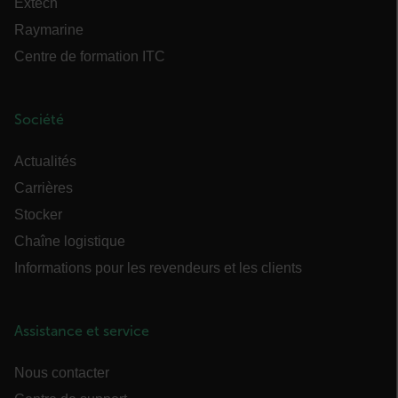
Extech
Politique de confidentialité de Google
customizerChangeKey
Raymarine
sf_territory
Centre de formation ITC
x-ms-cpim-cache|[-abcdefghijklmnopqrstuvwxyz_0123456789]{20
Société
__epiXSRF
Actualités
Carrières
OpenIdConnect.nonce.
Stocker
[abcdefghijklmnopqrstuvwxyzABCDEFGHIJKLMNOPQRSTUVWXYZ0
Chaîne logistique
Asset_Gate_Form_[abcdefghijklmnopqrstuvwxyzABCDEFGHIJK
Informations pour les revendeurs et les clients
{1-60}
Language
Assistance et service
Nous contacter