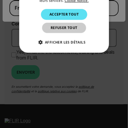
leurs services.
Cookie Notice.
Country *
France
KOREAN
ACCEPTER TOUT
JAPANESE
Commentaires
REFUSER TOUT
CHINESE
AFFICHER LES DÉTAILS
Yes, email me the latest news, training and deals
STRICTEMENT NÉCESSAIRES
from FLIR.
PERFORMANCE
CIBLAGE
ENVOYER
FONCTIONNALITÉ
En soumettant votre demande, vous acceptez la
politique de
confidentialité
et la
politique relative aux cookies
de FLIR.
Strictement nécessaires
Performance
Ciblage
Fonctionnalité
Les cookies strictement nécessaires habilitent