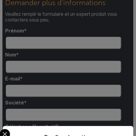
Demander plus d’informations
Veuillez remplir le formulaire et un expert produit vous
contactera sous peu.
Prénom
Nom
E-mail
Société
Téléphone (facultatif)
Select your preferred country and language from the options 