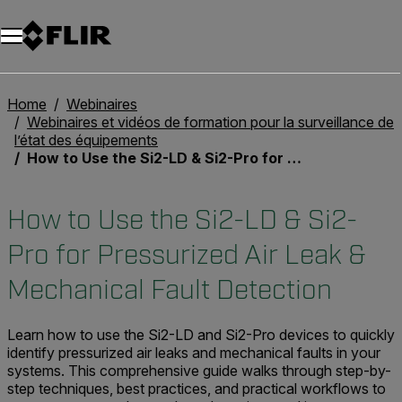
Unread messages
Modèle
Supprimer
articles
article
Ajouter au panier
Ajouté au panier
Home
Webinaires
Webinaires et vidéos de formation pour la surveillance de
l’état des équipements
How to Use the Si2-LD & Si2-Pro for Pressurized Air Leak & Mechanical Fault Detection
How to Use the Si2-LD & Si2-
Pro for Pressurized Air Leak &
Mechanical Fault Detection
Learn how to use the Si2-LD and Si2-Pro devices to quickly
identify pressurized air leaks and mechanical faults in your
systems. This comprehensive guide walks through step-by-
step techniques, best practices, and practical workflows to