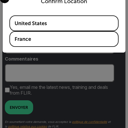
Confirm Location
Code postal*
Available Locations
United States
Country *
France
Commentaires
Yes, email me the latest news, training and deals
from FLIR.
ENVOYER
En soumettant votre demande, vous acceptez la
politique de confidentialité
et
la
politique relative aux cookies
de FLIR.