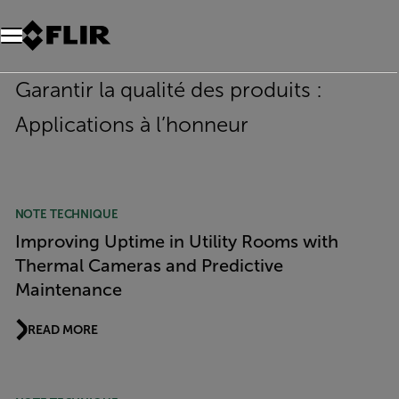
Unread messages
Modèle
Supprimer
articles
article
Ajouter au panier
Ajouté au panier
Garantir la qualité des produits :
Applications à l’honneur
NOTE TECHNIQUE
Improving Uptime in Utility Rooms with
Thermal Cameras and Predictive
Maintenance
READ MORE