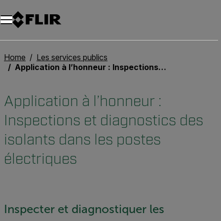
Unread messages
Modèle
Supprimer
articles
article
Ajouter au panier
Ajouté au panier
Home
Les services publics
Application à l’honneur : Inspections et diagnostics des isolants dans les postes électriques
Application à l’honneur :
Inspections et diagnostics des
isolants dans les postes
électriques
Inspecter et diagnostiquer les