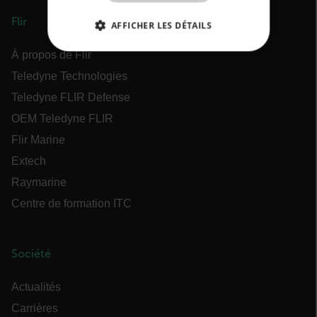
Flir
AFFICHER LES DÉTAILS
À propos de Flir
STRICTEMENT NÉCESSAIRES
Teledyne Technologies
PERFORMANCE
CIBLAGE
Teledyne FLIR Defense
OEM Teledyne FLIR
FONCTIONNALITÉ
Flir Marine
Extech
Raymarine
Strictement nécessaires
Performance
Centre de formation ITC
Ciblage
Fonctionnalité
Les cookies strictement nécessaires habilitent
des fonctionnalités de base du site Web telles
Société
que la connexion des utilisateurs et la gestion
des comptes. Le site Web ne peut pas être utilisé
correctement sans les cookies strictement
Actualités
nécessaires.
Carrières
Nom