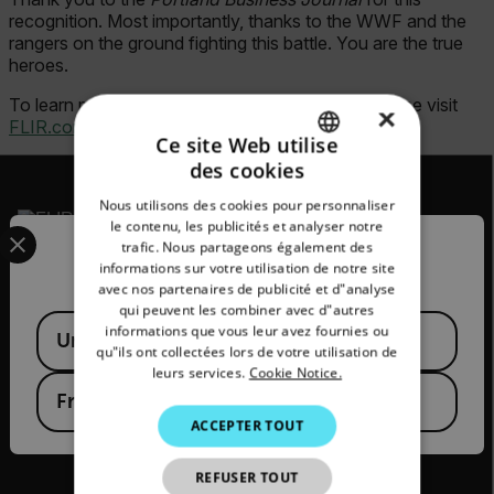
recognition. Most importantly, thanks to the WWF and the
rangers on the ground fighting this battle. You are the true
heroes.
To learn more about our work with the WWF, please visit
×
FLIR.com/WWF
.
Ce site Web utilise
des cookies
ENGLISH
Nous utilisons des cookies pour personnaliser
GERMAN
Select your preferred country and language from the options 
le contenu, les publicités et analyser notre
trafic. Nous partageons également des
Confirm Location
FRENCH
2026© Flir Tous droits réservés.
informations sur votre utilisation de notre site
avec nos partenaires de publicité et d"analyse
SPANISH
qui peuvent les combiner avec d"autres
Available Locations
PORTUGUESE
informations que vous leur avez fournies ou
United States
qu"ils ont collectées lors de votre utilisation de
ITALIAN
leurs services.
Cookie Notice.
France
KOREAN
ACCEPTER TOUT
JAPANESE
REFUSER TOUT
CHINESE