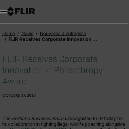
Unread messages
Modèle
Supprimer
articles
article
Ajouter au panier
Ajouté au panier
Home
News
Nouvelles d'entreprise
FLIR Receives Corporate Innovation in Philanthropy Award
FLIR Receives Corporate
Innovation in Philanthropy
Award
OCTOBRE 17, 2018
The
Portland Business Journal
recognized FLIR today for
its collaboration in fighting illegal wildlife poaching alongside