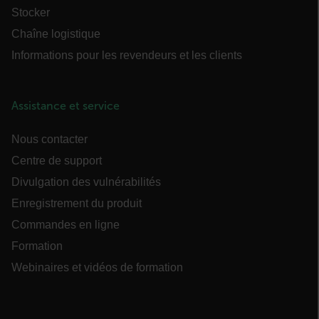
Stocker
cart_products_oids
Chaîne logistique
cart_products_skus
Informations pour les revendeurs et les clients
cashrun_session_id
Assistance et service
cashrun_site_id
Nous contacter
Centre de support
Divulgation des vulnérabilités
CS_FPC
Enregistrement du produit
Commandes en ligne
Politique de confidentialité de Google
Formation
customizerChangeKey
Webinaires et vidéos de formation
sf_territory
x-ms-cpim-cache|[-abcdefghijklmnopqrstuvwxyz_0123456789]{20