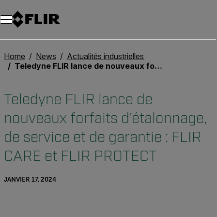
Unread messages
Modèle
Supprimer
articles
article
Ajouter au panier
Ajouté au panier
Home
News
Actualités industrielles
Teledyne FLIR lance de nouveaux forfaits d’étalonnage, de service et de garantie : FLIR CARE et FLIR PROTECT
Teledyne FLIR lance de
nouveaux forfaits d’étalonnage,
de service et de garantie : FLIR
CARE et FLIR PROTECT
JANVIER 17, 2024