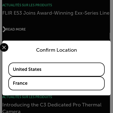
ACTUALITÉS SUR LES PRODUITS
FLIR E53 Joins Award-Winning Exx-Series Line
READ MORE
Select your preferred country and language from the options 
Confirm Location
ARTICLE
Experience NECA with Us
Available Locations
United States
READ MORE
France
ACTUALITÉS SUR LES PRODUITS
Introducing the C3 Dedicated Pro Thermal
Camera