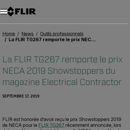
Unread messages
Modèle
Supprimer
articles
article
Ajouter au panier
Ajouté au panier
Home
News
Outils professionnels
La FLIR TG267 remporte le prix NECA 2019 Showstoppers du magazine Electrical Contractor
La FLIR TG267 remporte le prix
NECA 2019 Showstoppers du
magazine Electrical Contractor
SEPTEMBRE 17, 2019
FLIR est honorée d’avoir reçu le prix Showstoppers 2019
de NECA pour la
FLIR TG267
récemment annoncée, lors