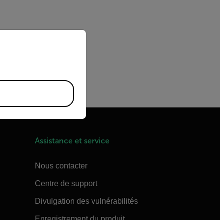
priate version of our website.
ar. (P25 to P65, S65, and
Assistance et service
Nous contacter
Centre de support
Divulgation des vulnérabilités
Enregistrement du produit