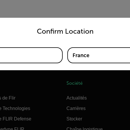
untry and language from the options below to access the appro
Confirm Location
wer the infrared camera from the cigarette lighter socket in a c
B20 Series)
France
Société
 de Flir
Actualités
e Technologies
Carrières
e FLIR Defense
Stocker
edyne FLIR
Chaîne logistique