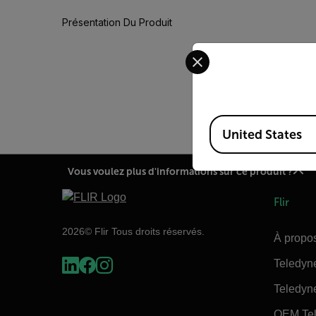
Présentation Du Produit
Select your preferred co
This cable is used to po
Available Locations
United States
Vous voulez plus d'informations sur ce produit ?
Flir
2026© Flir Tous droits réservés.
À propos
Teledyn
Teledyn
OEM Tel