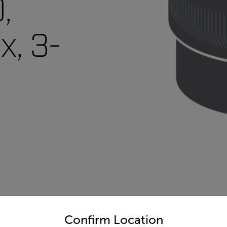
,
x, 3-
untry and language from the options below to access the appro
Confirm Location