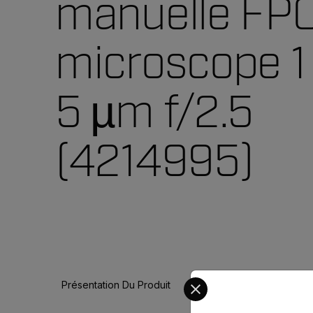
manuelle FPO
microscope 1 
5 µm f/2.5
(4214995)
Select your preferred co
Présentation Du Produit