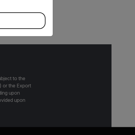
méras FLIR R&D/Science,
 X85xx MWIR.
bject to the
) or the Export
ding upon
provided upon