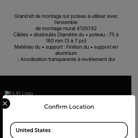
Grand kit de montage sur poteau à utiliser avec
l’ensemble
de montage mural 4129742
Câbles • dissimulés Diamètre du • poteau : 75 à
180 mm (3 à 7 po)
Matériau du • support : Finition du • support en
aluminium
: Anodisation transparente à revêtement dur
Select your preferred country and language from the options 
Confirm Location
2026© Flir Tous droits réservés.
Available Locations
United States