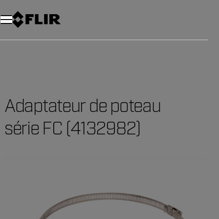
Unread messages
Modèle
Supprimer
articles
article
Ajouter au panier
Ajouté au panier
Adaptateur de poteau
série FC (4132982)