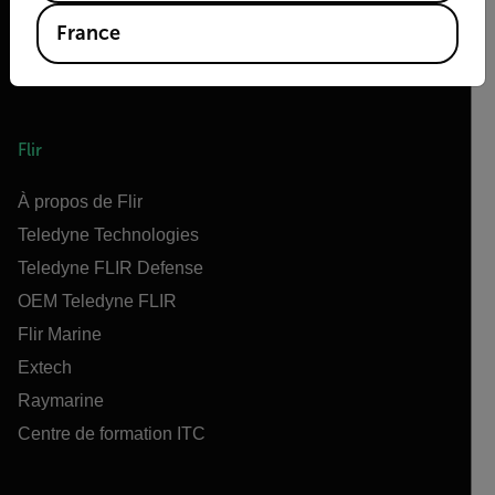
France
Flir
À propos de Flir
Teledyne Technologies
Teledyne FLIR Defense
OEM Teledyne FLIR
Flir Marine
Extech
Raymarine
Centre de formation ITC