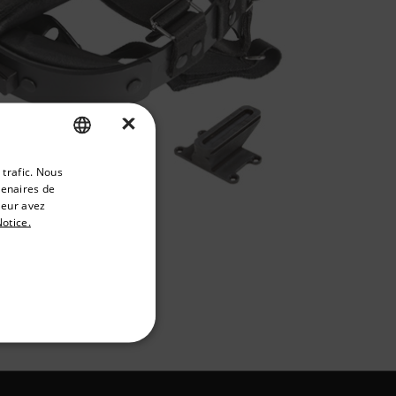
×
priate version of our website.
 trafic. Nous
ENGLISH
tenaires de
GERMAN
leur avez
otice.
FRENCH
SPANISH
PORTUGUESE
ITALIAN
ONCTIONNALITÉ
KOREAN
JAPANESE