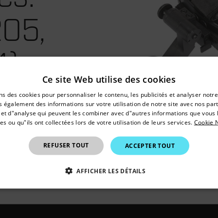
205,
4)
Ce site Web utilise des cookies
untry and language from the options below to access the appro
ns des cookies pour personnaliser le contenu, les publicités et analyser notre
Confirm Location
 également des informations sur votre utilisation de notre site avec nos par
é et d"analyse qui peuvent les combiner avec d"autres informations que vous 
es ou qu"ils ont collectées lors de votre utilisation de leurs services.
Cookie N
France
REFUSER TOUT
ACCEPTER TOUT
AFFICHER LES DÉTAILS
ENT NÉCESSAIRES
PERFORMANCE
CIBLAGE
F