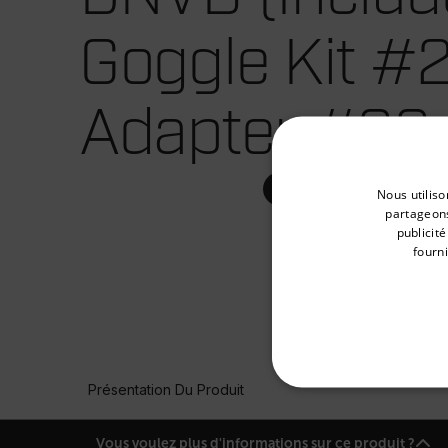
Goggle Kit #
Adapter #22
Select your preferred co
Nous utiliso
partageons
publicit
fourni
Available Locations
United States
Présentation Du Produit
STRICTEM
Vous voulez plus d'informations sur ce produit ?