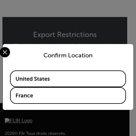
Export Restrictions
The information contained in this page pertains
Select your preferred country and language from the options 
to products that may be subject to the
Confirm Location
International Traffic in Arms Regulations (ITAR)
(22 C.F.R. Sections 120-130) or the Export
Administration Regulations (EAR) (15 C.F.R.
Available Locations
Sections 730-774) depending upon
United States
specifications for the final product; jurisdiction
and classification will be provided upon request.
France
2026© Flir Tous droits réservés.