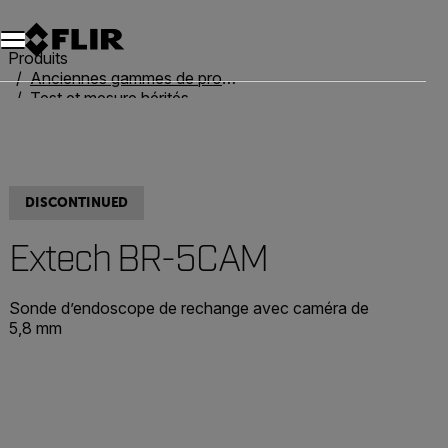
Unread messages
Modèle
Supprimer
articles
article
Ajouter au panier
Ajouté au panier
Produits
Anciennes gammes de produits
Test et mesure hérités
Extech BR-5CAM
DISCONTINUED
Extech BR-5CAM
Sonde d’endoscope de rechange avec caméra de
5,8 mm