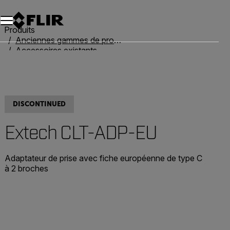
Unread messages
Modèle
Supprimer
articles
article
Ajouter au panier
Ajouté au panier
Produits
Anciennes gammes de produits
Accessoires existants
Extech CLT-ADP-EU
DISCONTINUED
Extech CLT-ADP-EU
Adaptateur de prise avec fiche européenne de type C
à 2 broches