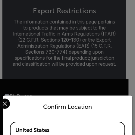
Export Restrictions
The information contained in this page pertains
to products that may be subject to the
International Traffic in Arms Regulations (ITAR)
(22 C.F.R. Sections 120-130) or the Export
Administration Regulations (EAR) (15 C.F.R.
Sections 730-774) depending upon
specifications for the final product; jurisdiction
and classification will be provided upon request.
Select your preferred country and language from the options 
Confirm Location
2026© Flir Tous droits réservés.
Available Locations
United States