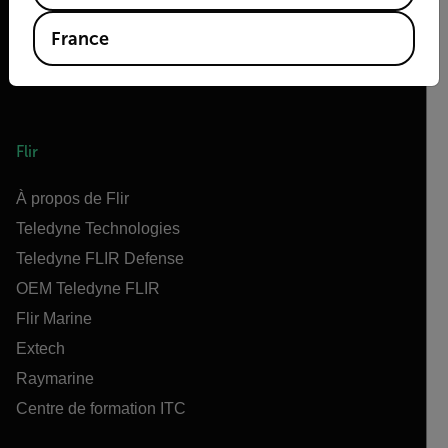
France
Flir
À propos de Flir
Teledyne Technologies
Teledyne FLIR Defense
OEM Teledyne FLIR
Flir Marine
Extech
Raymarine
Centre de formation ITC