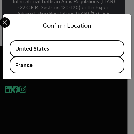
International Traffic in Arms Regulations (ITAR)
(22 C.F.R. Sections 120-130) or the Export
Administration Regulations (EAR) (15 C.F.R.
Select your preferred country and language from the options 
Sections 730-774) depending upon
Confirm Location
specifications for the final product; jurisdiction
and classification will be provided upon request.
Available Locations
United States
France
2026© Flir Tous droits réservés.