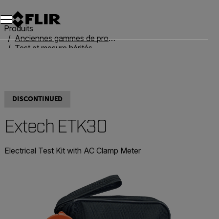
Unread messages
Modèle
Supprimer
articles
article
Ajouter au panier
Ajouté au panier
Produits
Anciennes gammes de produits
Test et mesure hérités
Extech ETK30
DISCONTINUED
Extech ETK30
Electrical Test Kit with AC Clamp Meter