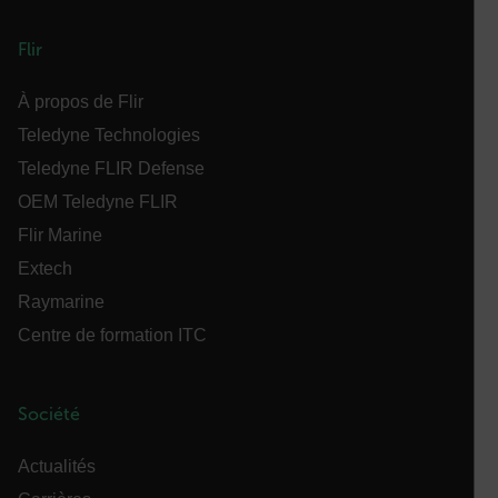
FONCTIONNALITÉ
Flir
À propos de Flir
Teledyne Technologies
Strictement nécessaires
Performance
Ciblage
Fonctionnalité
Teledyne FLIR Defense
OEM Teledyne FLIR
Les cookies strictement nécessaires habilitent des
fonctionnalités de base du site Web telles que la
Flir Marine
connexion des utilisateurs et la gestion des
comptes. Le site Web ne peut pas être utilisé
Extech
correctement sans les cookies strictement
nécessaires.
Raymarine
Nom
Centre de formation ITC
cart_products_oids
cart_products_skus
Société
cashrun_session_id
Actualités