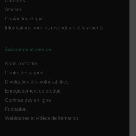
Carrières
cashrun_site_id
Stocker
Chaîne logistique
Informations pour les revendeurs et les clients
CS_FPC
Assistance et service
Politique de confidentialité de
Google
customizerChangeKey
Nous contacter
Centre de support
sf_territory
Divulgation des vulnérabilités
x-ms-cpim-cache|[-abcdefghijklmnopqrstuvwxyz_0123456789]{2
Enregistrement du produit
Commandes en ligne
__epiXSRF
Formation
Webinaires et vidéos de formation
OpenIdConnect.nonce.
[abcdefghijklmnopqrstuvwxyzABCDEFGHIJKLMNOPQRSTUVWXYZ0