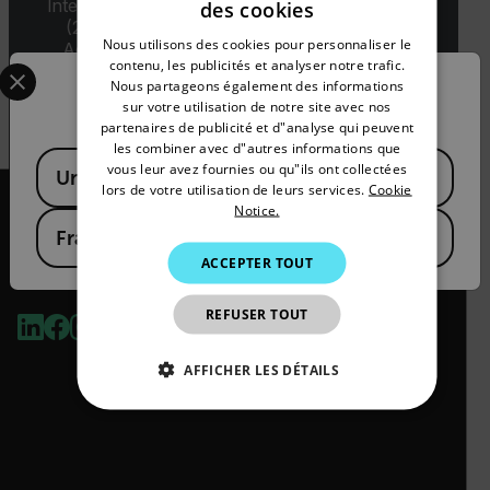
International Traffic in Arms Regulations (ITAR)
des cookies
ENGLISH
(22 C.F.R. Sections 120-130) or the Export
Nous utilisons des cookies pour personnaliser le
Administration Regulations (EAR) (15 C.F.R.
GERMAN
Select your preferred country and language from the options 
contenu, les publicités et analyser notre trafic.
Sections 730-774) depending upon
Nous partageons également des informations
Confirm Location
specifications for the final product; jurisdiction
FRENCH
sur votre utilisation de notre site avec nos
and classification will be provided upon request.
partenaires de publicité et d"analyse qui peuvent
SPANISH
les combiner avec d"autres informations que
Available Locations
PORTUGUESE
vous leur avez fournies ou qu"ils ont collectées
United States
lors de votre utilisation de leurs services.
Cookie
ITALIAN
Notice.
France
KOREAN
ACCEPTER TOUT
2026© Flir Tous droits réservés.
JAPANESE
REFUSER TOUT
CHINESE
AFFICHER LES DÉTAILS
STRICTEMENT NÉCESSAIRES
PERFORMANCE
CIBLAGE