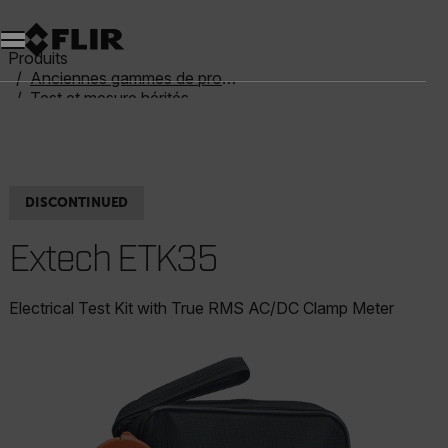
Unread messages
Modèle
Supprimer
articles
article
Ajouter au panier
Ajouté au panier
Produits
Anciennes gammes de produits
Test et mesure hérités
Extech ETK35
DISCONTINUED
Extech ETK35
Electrical Test Kit with True RMS AC/DC Clamp Meter