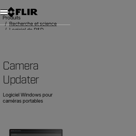
Unread messages
Modèle
Supprimer
articles
article
Ajouter au panier
Ajouté au panier
Produits
Recherche et science
Logiciel de R&D
Camera Updater
Camera
Updater
Logiciel Windows pour
caméras portables