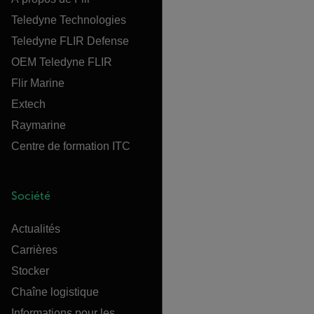
Teledyne Technologies
Teledyne FLIR Defense
OEM Teledyne FLIR
Flir Marine
Extech
Raymarine
Centre de formation ITC
Société
Actualités
Carrières
Stocker
Chaîne logistique
Informations pour les