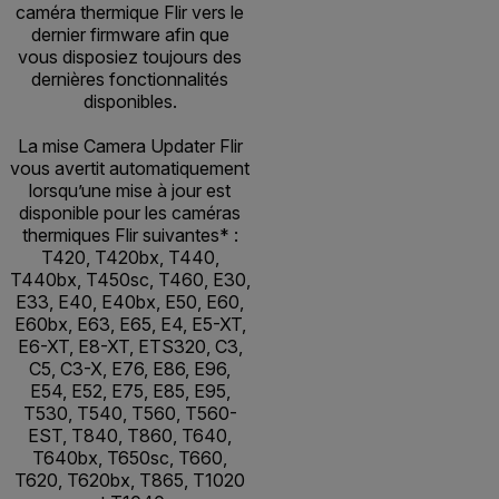
caméra thermique Flir vers le
dernier firmware afin que
vous disposiez toujours des
dernières fonctionnalités
disponibles.
La mise Camera Updater Flir
vous avertit automatiquement
lorsqu’une mise à jour est
disponible pour les caméras
thermiques Flir suivantes* :
T420, T420bx, T440,
T440bx, T450sc, T460, E30,
E33, E40, E40bx, E50, E60,
E60bx, E63, E65, E4, E5-XT,
E6-XT, E8-XT, ETS320, C3,
C5, C3-X, E76, E86, E96,
E54, E52, E75, E85, E95,
T530, T540, T560, T560-
EST, T840, T860, T640,
T640bx, T650sc, T660,
T620, T620bx, T865, T1020