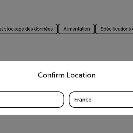
t stockage des données
Alimentation
Spécifications 
untry and language from the options below to access the appro
8-Channel with 1 intelliCure Match Channel
Confirm Location
urcharge
10 mSv/h à 500 mSv/h (1 rem/h à 50 rem/h)
France