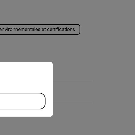
environnementales et certifications
priate version of our website.