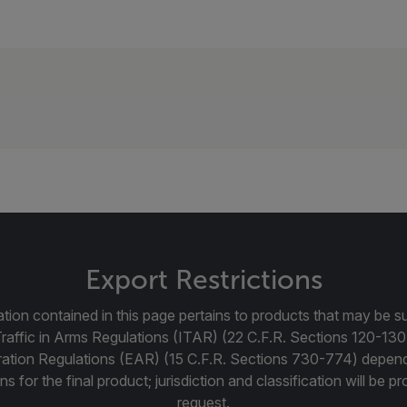
Export Restrictions
tion contained in this page pertains to products that may be su
Traffic in Arms Regulations (ITAR) (22 C.F.R. Sections 120-130
ration Regulations (EAR) (15 C.F.R. Sections 730-774) depen
ns for the final product; jurisdiction and classification will be 
request.