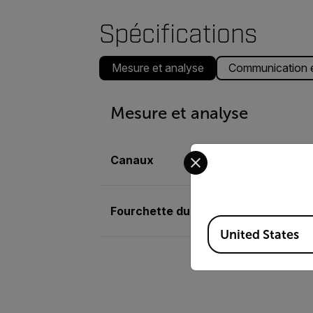
Spécifications
Mesure et analyse
Communication e
Mesure et analyse
Select your preferred co
Canaux
Fourchette du taux de dosage de s
Available Locations
United States