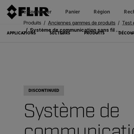
Se Connecter
Panier
Région
Rec
Unread messages
Modèle
Supprimer
articles
article
Ajouter au panier
Ajouté au panier
Produits
Anciennes gammes de produits
Test 
Système de communication sans fil distant intelliRock III
APPLICATIONS
SECTEURS
PRODUITS
DÉCOU
DISCONTINUED
Système de
communicati