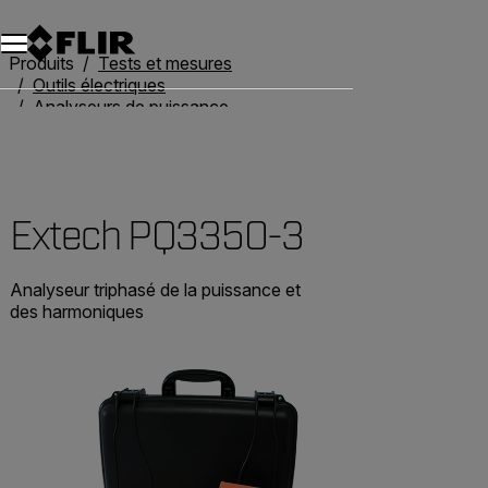
Unread messages
Modèle
Supprimer
articles
article
Ajouter au panier
Ajouté au panier
Produits
Tests et mesures
Outils électriques
Analyseurs de puissance
Extech PQ3350-3
Extech PQ3350-3
Analyseur triphasé de la puissance et
des harmoniques