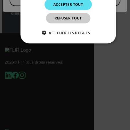
730-774) depending upon specifications
ACCEPTER TOUT
for the final product; jurisdiction and
JAPANESE
classification will be provided upon
REFUSER TOUT
request.
CHINESE
AFFICHER LES DÉTAILS
STRICTEMENT NÉCESSAIRES
PERFORMANCE
CIBLAGE
2026© Flir Tous droits réservés.
FONCTIONNALITÉ
Strictement nécessaires
Performance
Ciblage
Fonctionnalité
Les cookies strictement nécessaires habilitent des
fonctionnalités de base du site Web telles que la
connexion des utilisateurs et la gestion des