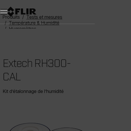
Unread messages
Modèle
Supprimer
articles
article
Ajouter au panier
Ajouté au panier
Produits
Tests et mesures
Température & Humidité
Hygromètres
Extech RH300-CAL
Extech RH300-
CAL
Kit d’étalonnage de l’humidité