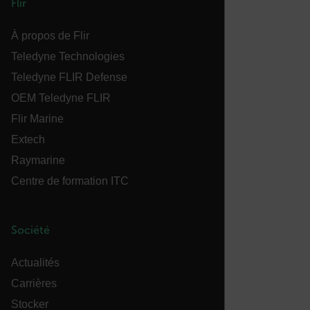
Flir
comptes. Le site Web ne peut pas être utilisé
correctement sans les cookies strictement
nécessaires.
À propos de Flir
Nom
Teledyne Technologies
cart_products_oids
Teledyne FLIR Defense
OEM Teledyne FLIR
cart_products_skus
Flir Marine
cashrun_session_id
Extech
Raymarine
cashrun_site_id
Centre de formation ITC
Société
CS_FPC
Actualités
Politique de confidentialité de
Carrières
Google
customizerChangeKey
Stocker