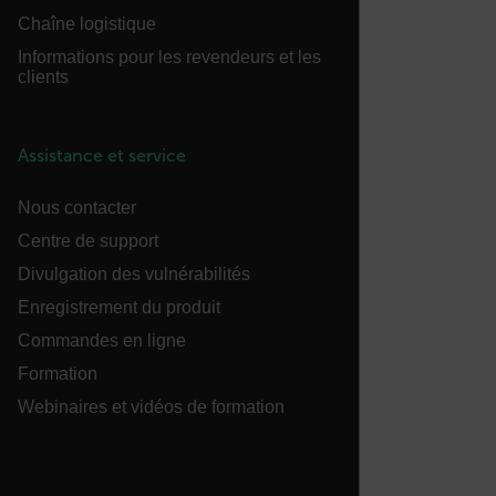
Chaîne logistique
sf_territory
Informations pour les revendeurs et les
x-ms-cpim-cache|[-abcdefghijklmnopqrstuvwxyz_0123456789]{2
clients
__epiXSRF
Assistance et service
Nous contacter
OpenIdConnect.nonce.
[abcdefghijklmnopqrstuvwxyzABCDEFGHIJKLMNOPQRSTUVWXYZ0
Centre de support
Divulgation des vulnérabilités
Asset_Gate_Form_[abcdefghijklmnopqrstuvwxyzABCDEFGHIJ
{1-60}
Enregistrement du produit
Commandes en ligne
Language
Formation
Webinaires et vidéos de formation