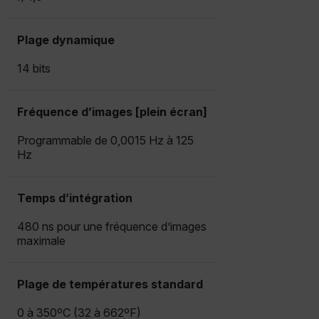
CS_FPC
Plage dynamique
Politique de confidentialité de
14 bits
Google
customizerChangeKey
sf_territory
Fréquence d’images [plein écran]
x-ms-cpim-cache|[-abcdefghijklmnopqrstuvwxyz_0123456789]{2
Programmable de 0,0015 Hz à 125
Hz
__epiXSRF
Temps d’intégration
480 ns pour une fréquence d’images
OpenIdConnect.nonce.
maximale
[abcdefghijklmnopqrstuvwxyzABCDEFGHIJKLMNOPQRSTUVWXYZ0
Asset_Gate_Form_[abcdefghijklmnopqrstuvwxyzABCDEFGHIJ
{1-60}
Plage de températures standard
0 à 350ºC (32 à 662ºF)