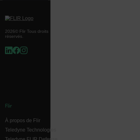
X-Oracle-BMC-LBS-Route
2026© Flir Tous droits
réservés.
EPiServer_Commerce_AnonymousId
__cf_bm
Flir
tdflang
À propos de Flir
Teledyne Technologies
CookieScriptConsent
Teledyne FLIR Defense