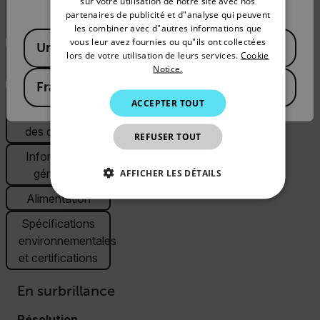
sur votre utilisation de notre site avec nos
image et
partenaires de publicité et d"analyse qui peuvent
SPANISH
les combiner avec d"autres informations que
optiques
Available Locations
PORTUGUESE
vous leur avez fournies ou qu"ils ont collectées
United States
Mesure et
lors de votre utilisation de leurs services.
Cookie
ITALIAN
Notice.
analyse
France
KOREAN
Communication
ACCEPTER TOUT
et stockage
JAPANESE
des données
REFUSER TOUT
CHINESE
Informations
générales
AFFICHER LES DÉTAILS
Alimentation
STRICTEMENT NÉCESSAIRES
Spécifications
PERFORMANCE
CIBLAGE
environnementales
et certifications
FONCTIONNALITÉ
En surbrillance
Résolution