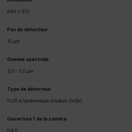
Strictement nécessaires
Performance
640 × 512
Ciblage
Fonctionnalité
Les cookies strictement nécessaires habilitent des
Pas du détecteur
fonctionnalités de base du site Web telles que la
connexion des utilisateurs et la gestion des
15 µm
comptes. Le site Web ne peut pas être utilisé
correctement sans les cookies strictement
nécessaires.
Gamme spectrale
Nom
cart_products_oids
3,0 – 5,0 µm
cart_products_skus
Type de détecteur
cashrun_session_id
FLIR à l’antimoniure d’indium (InSb)
cashrun_site_id
Ouverture f de la caméra
f/4,0