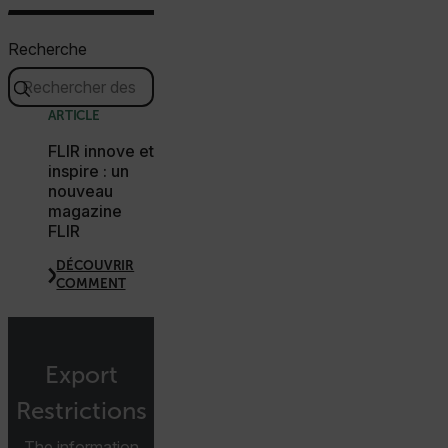
Recherche
atgRecSessionId
ARRAffinitySameSite
ARTICLE
FLIR innove et
inspire : un
nouveau
magazine
E3SessionID
FLIR
DÉCOUVRIR
tdfdomain
COMMENT
.AspNetCore.Antiforgery.VyLW6ORzMgk
Export
Restrictions
The information