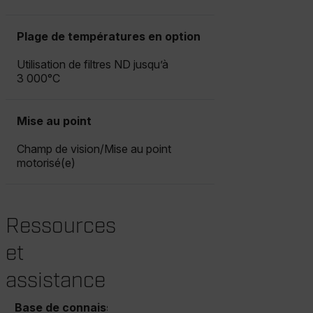
Language
Plage de températures en option
Utilisation de filtres ND jusqu’à
3 000°C
Mise au point
customer_id
Champ de vision/Mise au point
motorisé(e)
.AspNetCore.Correlation.[-
abcdefghijklmnopqrstuvwxyzABCDEFGHIJKLMNOPQRSTUVWXYZ_
Ressources
et
.AspNetCore.OpenIdConnect.Nonce.[-
abcdefghijklmnopqrstuvwxyzABCDEFGHIJKLMNOPQRSTUVWXYZ_
assistance
FPID
Base de connaissances
Documents
Contacter l’a