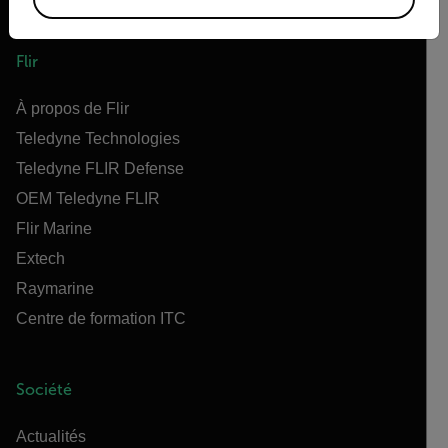
Flir
À propos de Flir
Teledyne Technologies
Teledyne FLIR Defense
OEM Teledyne FLIR
Flir Marine
Extech
Raymarine
Centre de formation ITC
Société
Actualités