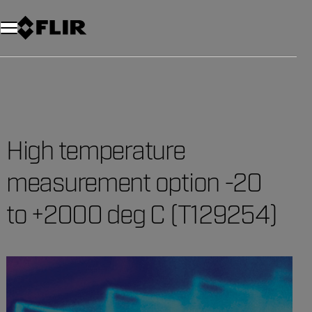
Unread messages
Modèle
Supprimer
articles
article
Ajouter au panier
Ajouté au panier
High temperature
measurement option -20
to +2000 deg C (T129254)