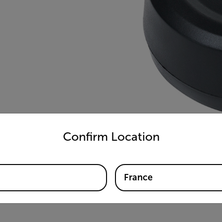
untry and language from the options below to access the appro
Confirm Location
France