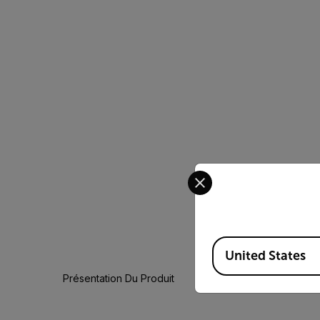
Select your preferred co
Available Locations
United States
Présentation Du Produit