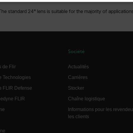
ENT NÉCESSAIRES
PERFORMANCE
CIBLAGE
F
The standard 24° lens is suitable for the majority of application
Strictement nécessaires
Performance
Ciblage
Fonctionnalité
ssaires habilitent des fonctionnalités de base du site Web telles que la connexion des ut
 pas être utilisé correctement sans les cookies strictement nécessaires.
Société
Fournisseu
cart.flir.co
 de Flir
Actualités
e Technologies
Carrières
cart.flir.co
e FLIR Defense
Stocker
cart.flir.co
edyne FLIR
Chaîne logistique
cart.flir.co
ine
Informations pour les revendeu
les clients
Politique de confidentialité de Google
ine