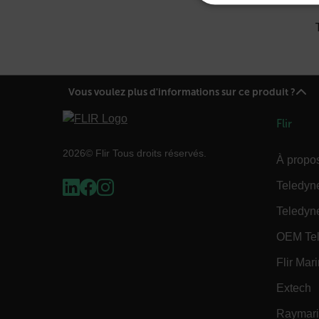
STRICTEM
Vous voulez plus d'informations sur ce produit ?
Les cookies strictement néce
comptes. Le site Web ne peut
Flir
Nom
2026© Flir Tous droits réservés.
cart_products_oids
À propos
Teledyn
cart_products_skus
Teledyn
cashrun_session_id
OEM Tel
cashrun_site_id
Flir Mar
Extech
Raymar