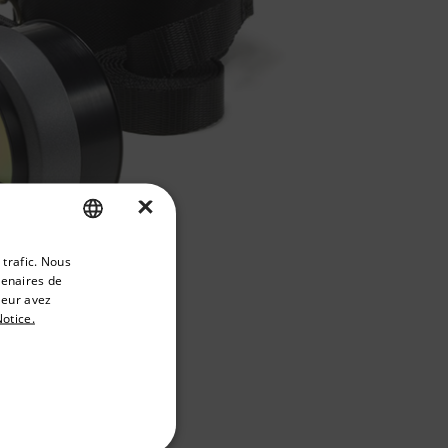
×
priate version of our website.
 trafic. Nous
ENGLISH
tenaires de
GERMAN
leur avez
otice.
FRENCH
SPANISH
PORTUGUESE
ITALIAN