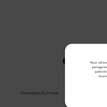
Select your preferred co
Nous utiliso
partageons
publicit
fourni
Available Locations
United States
Présentation Du Produit