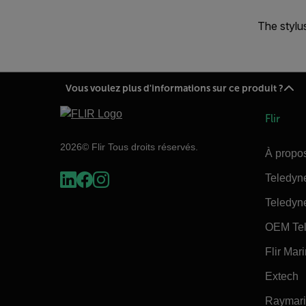
The stylu
Vous voulez plus d'informations sur ce produit ?
Flir
2026© Flir Tous droits réservés.
À propos
Teledyn
Teledyn
OEM Tel
Flir Mar
Extech
Raymar