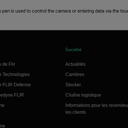
s pen is used to control the camera or entering data via the to
Société
 de Flir
Actualités
e Technologies
Carrières
e FLIR Defense
Stocker
edyne FLIR
Chaîne logistique
ine
Informations pour les revendeu
les clients
ine