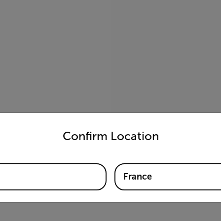
untry and language from the options below to access the appro
Confirm Location
France