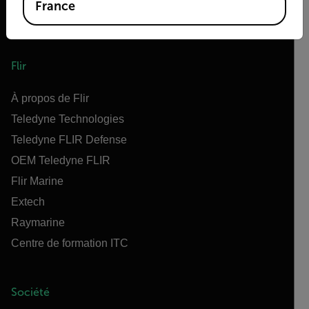
France
Flir
À propos de Flir
Teledyne Technologies
Teledyne FLIR Defense
OEM Teledyne FLIR
Flir Marine
Extech
Raymarine
Centre de formation ITC
Société