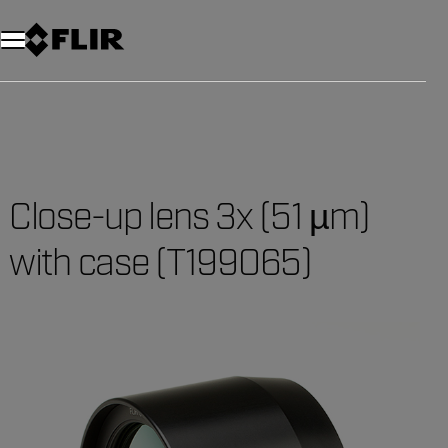
Unread messages
Modèle
Supprimer
articles
article
Ajouter au panier
Ajouté au panier
Close-up lens 3x (51 µm)
with case (T199065)