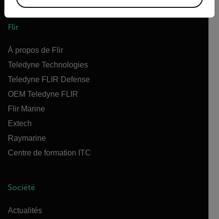
Flir
À propos de Flir
Teledyne Technologies
Teledyne FLIR Defense
OEM Teledyne FLIR
Flir Marine
Extech
Raymarine
Centre de formation ITC
Société
Actualités