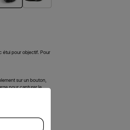
étui pour objectif. Pour
mplement sur un bouton,
rge pour capturer le
priate version of our website.
 température.