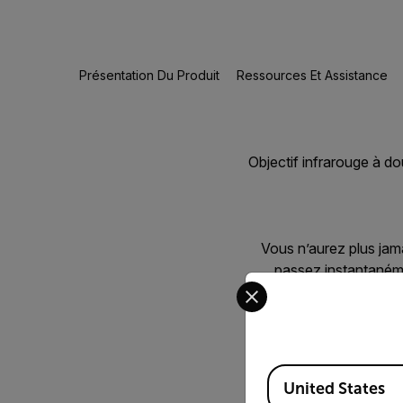
Présentation Du Produit
Ressources Et Assistance
Objectif infrarouge à d
Vous n’aurez plus jama
passez instantanéme
Select your preferred co
contexte de 
Available Locations
United States