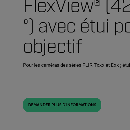
FlexView® (42
°) avec étui p
objectif
Pour les caméras des séries FLIR Txxx et Exx ; étui 
DEMANDER PLUS D’INFORMATIONS