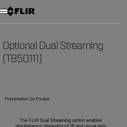
Unread messages
Modèle
Supprimer
articles
article
Ajouter au panier
Ajouté au panier
Optional Dual Streaming
(T850111)
Présentation Du Produit
The FLIR Dual Streaming option enables
simultaneous streaming of IR and visual data