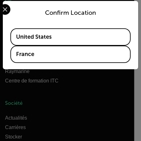
Select your preferred country and language from the options 
Confirm Location
À propos de Flir
Teledyne Technologies
Available Locations
Teledyne FLIR Defense
United States
OEM Teledyne FLIR
Flir Marine
France
Extech
Raymarine
Centre de formation ITC
Société
Actualités
Carrières
Stocker