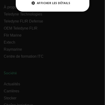
AFFICHER LES DÉTAILS
À propos de Flir
STRICTEMENT NÉCESSAIRES
Teledyne Technologies
Teledyne FLIR Defense
PERFORMANCE
CIBLAGE
OEM Teledyne FLIR
Flir Marine
FONCTIONNALITÉ
Extech
Raymarine
Centre de formation ITC
Strictement nécessaires
Performance
Ciblage
Fonctionnalité
Société
Les cookies strictement nécessaires habilitent
des fonctionnalités de base du site Web telles
que la connexion des utilisateurs et la gestion
Actualités
des comptes. Le site Web ne peut pas être utilisé
correctement sans les cookies strictement
Carrières
nécessaires.
Stocker
Nom