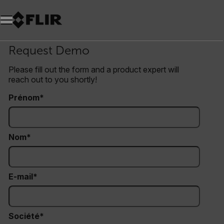
Unread messages
Modèle
Supprimer
articles
article
Ajouter au panier
Ajouté au panier
Request Demo
Please fill out the form and a product expert will
reach out to you shortly!
Prénom
Nom
E-mail
Société