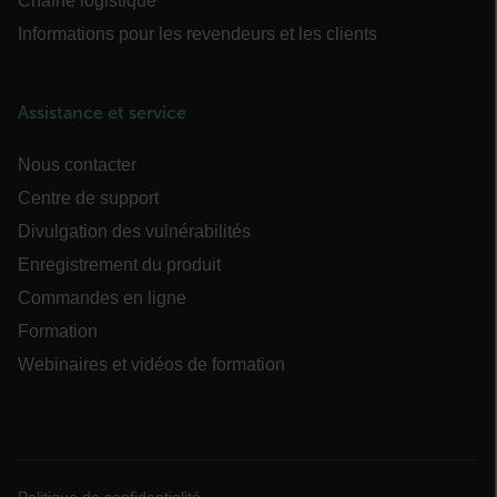
Chaîne logistique
cart_products_oids
Informations pour les revendeurs et les clients
cart_products_skus
cashrun_session_id
Assistance et service
cashrun_site_id
Nous contacter
Centre de support
Divulgation des vulnérabilités
Enregistrement du produit
CS_FPC
Commandes en ligne
Formation
Politique de confidentialité de Google
Webinaires et vidéos de formation
customizerChangeKey
sf_territory
x-ms-cpim-cache|[-abcdefghijklmnopqrstuvwxyz_0123456789]{20