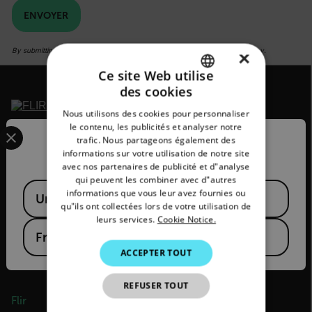
ENVOYER
By submitting you agree to Teledyne FLIR's
privacy policy
and
cookie policy
.
×
Ce site Web utilise
des cookies
ENGLISH
Nous utilisons des cookies pour personnaliser
GERMAN
Select your preferred country and language from the options 
le contenu, les publicités et analyser notre
2026© Flir Tous droits réservés.
trafic. Nous partageons également des
Confirm Location
FRENCH
informations sur votre utilisation de notre site
avec nos partenaires de publicité et d"analyse
SPANISH
qui peuvent les combiner avec d"autres
Available Locations
PORTUGUESE
informations que vous leur avez fournies ou
United States
qu"ils ont collectées lors de votre utilisation de
ITALIAN
leurs services.
Cookie Notice.
France
KOREAN
ACCEPTER TOUT
JAPANESE
REFUSER TOUT
CHINESE
Flir