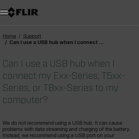
Unread messages
Modèle
Supprimer
articles
article
Ajouter au panier
Ajouté au panier
Home
Support
Can I use a USB hub when I connect my Exx-Series, T5xx-Series, or T8xx-Series to my computer?
Can I use a USB hub when I
connect my Exx-Series, T5xx-
Series, or T8xx-Series to my
computer?
We do not recommend using a USB hub. It can cause
problems with data streaming and charging of the battery.
Instead, we recommend using a USB port on your