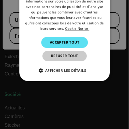
informations sur votre utilisation de notre site
avec nos partenaires de publicité et d"analyse
SPANISH
qui peuvent les combiner avec d"autres
À propos de Flir
Available Locations
PORTUGUESE
informations que vous leur avez fournies ou
United States
Teledyne Technologies
qu"ils ont collectées lors de votre utilisation de
ITALIAN
leurs services.
Cookie Notice.
Teledyne FLIR Defense
France
KOREAN
OEM Teledyne FLIR
ACCEPTER TOUT
JAPANESE
Flir Marine
REFUSER TOUT
CHINESE
Extech
Raymarine
AFFICHER LES DÉTAILS
Centre de formation ITC
STRICTEMENT NÉCESSAIRES
Société
PERFORMANCE
CIBLAGE
Actualités
FONCTIONNALITÉ
Carrières
Stocker