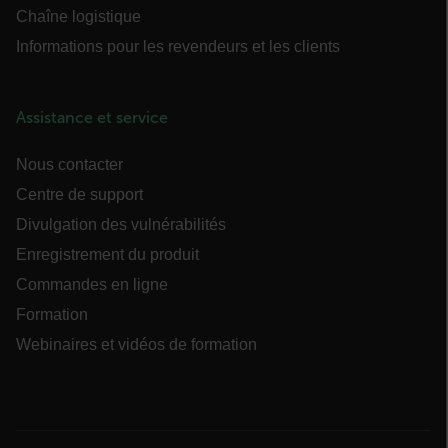
Chaîne logistique
Strictement nécessaires
Performance
Informations pour les revendeurs et les clients
Ciblage
Fonctionnalité
Les cookies strictement nécessaires habilitent
des fonctionnalités de base du site Web telles
Assistance et service
que la connexion des utilisateurs et la gestion
des comptes. Le site Web ne peut pas être utilisé
correctement sans les cookies strictement
Nous contacter
nécessaires.
Centre de support
Nom
Divulgation des vulnérabilités
cart_products_oids
Enregistrement du produit
cart_products_skus
Commandes en ligne
Formation
cashrun_session_id
Webinaires et vidéos de formation
cashrun_site_id