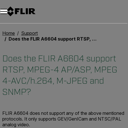
Unread messages
Modèle
Supprimer
articles
article
Ajouter au panier
Ajouté au panier
Home
Support
Does the FLIR A6604 support RTSP, MPEG-4 AP/ASP, MPEG 4-AVC/h.264, M-JPEG and SNMP?
Does the FLIR A6604 support
RTSP, MPEG-4 AP/ASP, MPEG
4-AVC/h.264, M-JPEG and
SNMP?
FLIR A6604 does not support any of the above mentioned
protocols. It only supports GEV/GenICam and NTSC/PAL
analog video.