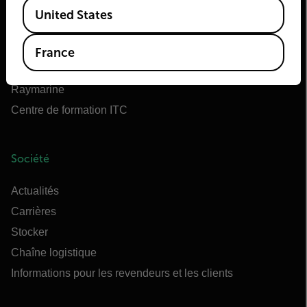
Available Locations
Teledyne FLIR Defense
United States
OEM Teledyne FLIR
Flir Marine
France
Extech
Raymarine
Centre de formation ITC
Société
Actualités
Carrières
Stocker
Chaîne logistique
Informations pour les revendeurs et les clients