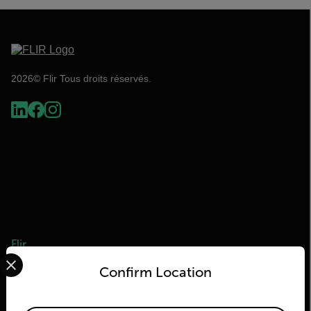
2026© Flir Tous droits réservés.
Flir
Select your preferred country and language from the options 
Confirm Location
À propos de Flir
Teledyne Technologies