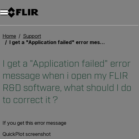
Unread messages
Modèle
Supprimer
articles
article
Ajouter au panier
Ajouté au panier
Home
Support
I get a "Application failed" error message when i open my FLIR R&D software, what should I do to correct it ?
I get a "Application failed" error
message when i open my FLIR
R&D software, what should I do
to correct it ?
If you get this error message
QuickPlot screenshot