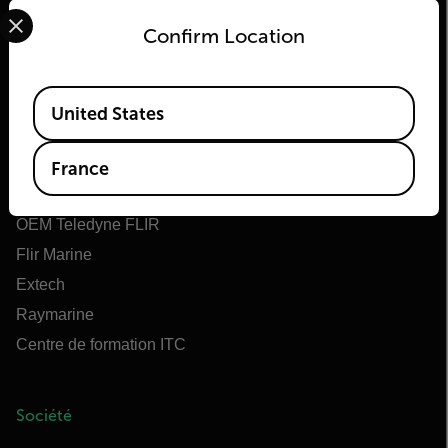
Select your preferred country and language from the options 
Confirm Location
Flir
Available Locations
United States
À propos de Flir
Teledyne Technologies
France
Teledyne FLIR Defense
OEM Teledyne FLIR
Flir Marine
Extech
Raymarine
Centre de formation ITC
Société