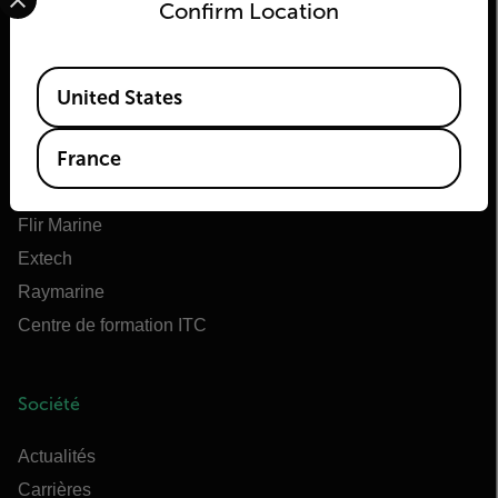
Confirm Location
Flir
Available Locations
À propos de Flir
United States
Teledyne Technologies
France
Teledyne FLIR Defense
OEM Teledyne FLIR
Flir Marine
Extech
Raymarine
Centre de formation ITC
Société
Actualités
Carrières