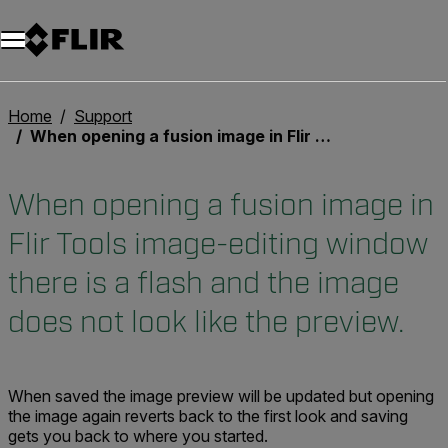
Unread messages
Modèle
Supprimer
articles
article
Ajouter au panier
Ajouté au panier
Home
Support
When opening a fusion image in Flir Tools image-editing window there is a flash and the image does not look like the preview.
When opening a fusion image in
Flir Tools image-editing window
there is a flash and the image
does not look like the preview.
When saved the image preview will be updated but opening
the image again reverts back to the first look and saving
gets you back to where you started.