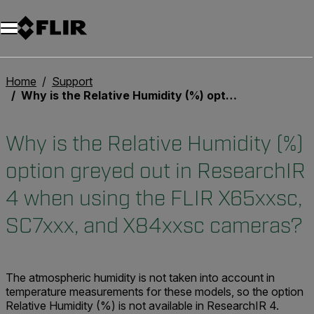
Unread messages
Modèle
Supprimer
articles
article
Ajouter au panier
Ajouté au panier
Home
Support
Why is the Relative Humidity (%) option greyed out in ResearchIR 4 when using the FLIR X65xxsc, SC7xxx, and X84xxsc cameras?
Why is the Relative Humidity (%)
option greyed out in ResearchIR
4 when using the FLIR X65xxsc,
SC7xxx, and X84xxsc cameras?
The atmospheric humidity is not taken into account in
temperature measurements for these models, so the option
Relative Humidity (%) is not available in ResearchIR 4.