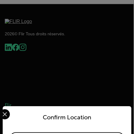
2026© Flir Tous droits réservés.
Flir
Select your preferred country and language from the options 
Confirm Location
À propos de Flir
Teledyne Technologies