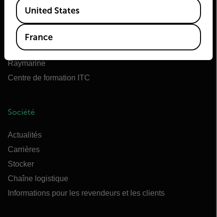
Available Locations
Teledyne FLIR Defense
United States
OEM Teledyne FLIR
Flir Marine
France
Extech
Raymarine
Centre de formation ITC
Société
Actualités
Carrières
Stocker
Chaîne logistique
Informations pour les revendeurs et les clients