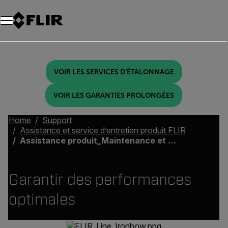
Unread messages
Modèle
Supprimer
articles
article
Ajouter au panier
Ajouté au panier
VOIR LES SERVICES D’ÉTALONNAGE
VOIR LES GARANTIES PROLONGÉES
Home
Support
Assistance et service d’entretien produit FLIR
Assistance produit_Maintenance et réparation
Garantir des performances
optimales