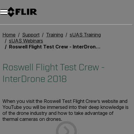
Unread messages
Modèle
Supprimer
articles
article
Ajouter au panier
Ajouté au panier
Home
Support
Training
sUAS Training
sUAS Webinars
Roswell Flight Test Crew - InterDrone 2018
Roswell Flight Test Crew -
InterDrone 2018
When you visit the Roswell Test Flight Crew’s website and
YouTube you will be immersed into their deep knowledge is
of the drone industry and how to take advantage of
thermal cameras on drones.