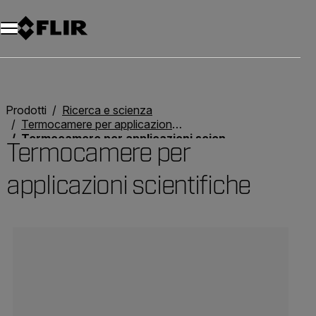
Unread messages
Modello
Rimuovi
articoli
articolo
Aggiungi al carrello
Aggiunto al carrello
Prodotti
Ricerca e scienza
Termocamere per applicazioni scientifiche e di ricerca
Termocamere per applicazioni scientifiche
Termocamere per
applicazioni scientifiche
Categories listing