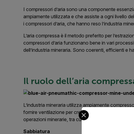
I compressori d’aria sono una componente essenzial
ampiamente utilizzata e che assiste a ogni livello del
i compressori d’aria, che hanno reso l’industria miner
L’aria compressa è il metodo preferito per l’estrazio
compressori d’aria funzionano bene in vari processi m
dell’industria mineraria. Sono coerenti, efficienti e 
Il ruolo dell’aria compres
L’industria mineraria utilizza ampiamente compressori
Select your preferred co
fornire ventilazione per creare processi più sicuri ed
operazioni minerarie, tra cui:
Sabbiatura