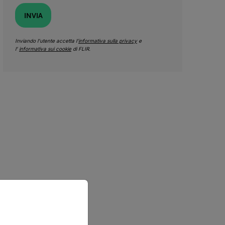
INVIA
Inviando l’utente accetta l’
informativa sulla privacy
e
l’
informativa sui cookie
di FLIR.
priate version of our website.