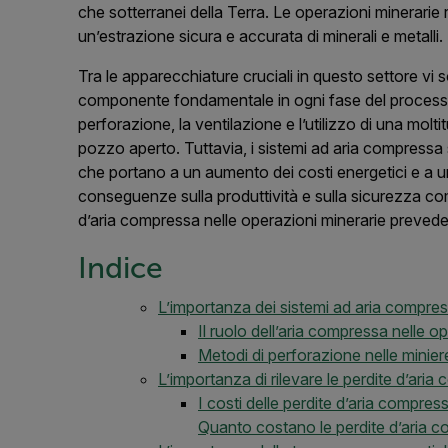
che sotterranei della Terra. Le operazioni minerarie 
un’estrazione sicura e accurata di minerali e metalli.
Tra le apparecchiature cruciali in questo settore vi 
componente fondamentale in ogni fase del processo m
perforazione, la ventilazione e l’utilizzo di una moltit
pozzo aperto. Tuttavia, i sistemi ad aria compressa
che portano a un aumento dei costi energetici e a un
conseguenze sulla produttività e sulla sicurezza comp
d’aria compressa nelle operazioni minerarie prevede l
Indice
L’importanza dei sistemi ad aria compres
Il ruolo dell’aria compressa nelle o
Metodi di perforazione nelle minier
L’importanza di rilevare le perdite d’aria
I costi delle perdite d’aria compres
Quanto costano le perdite d’aria c