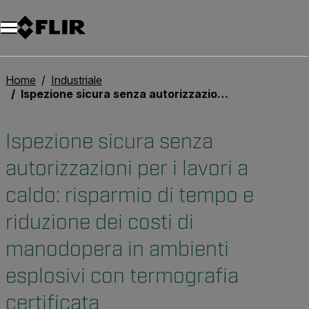
Unread messages
Modello
Rimuovi
articoli
articolo
Aggiungi al carrello
Aggiunto al carrello
Home
Industriale
Ispezione sicura senza autorizzazioni per i lavori a caldo: risparmio di tempo e riduzione dei costi di manodopera in ambienti esplosivi con termografia certificata
Ispezione sicura senza
autorizzazioni per i lavori a
caldo: risparmio di tempo e
riduzione dei costi di
manodopera in ambienti
esplosivi con termografia
certificata